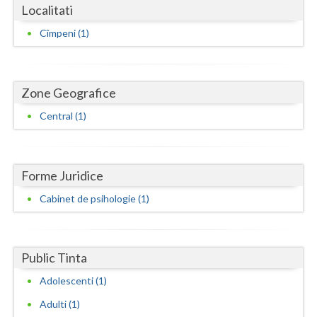
Dolj
Localitati
Galati
Cîmpeni (1)
Giurgiu
Gorj
Zone Geografice
Central (1)
Harghita
Hunedoara
Ialomita
Forme Juridice
Cabinet de psihologie (1)
Iasi
Ilfov
Public Tinta
Maramures
Adolescenti (1)
Mehedinti
Adulti (1)
Mures