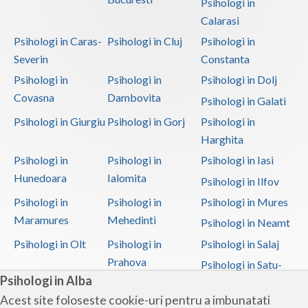
Psihologi in
Calarasi
Psihologi in Caras-
Psihologi in Cluj
Psihologi in
Severin
Constanta
Psihologi in
Psihologi in
Psihologi in Dolj
Covasna
Dambovita
Psihologi in Galati
Psihologi in Giurgiu
Psihologi in Gorj
Psihologi in
Harghita
Psihologi in
Psihologi in
Psihologi in Iasi
Hunedoara
Ialomita
Psihologi in Ilfov
Psihologi in
Psihologi in
Psihologi in Mures
Maramures
Mehedinti
Psihologi in Neamt
Psihologi in Olt
Psihologi in
Psihologi in Salaj
Prahova
Psihologi in Satu-
Psihologi in Alba
Mare
Acest site foloseste cookie-uri pentru a imbunatati
Psihologi in Sibiu
Psihologi in
Psihologi in