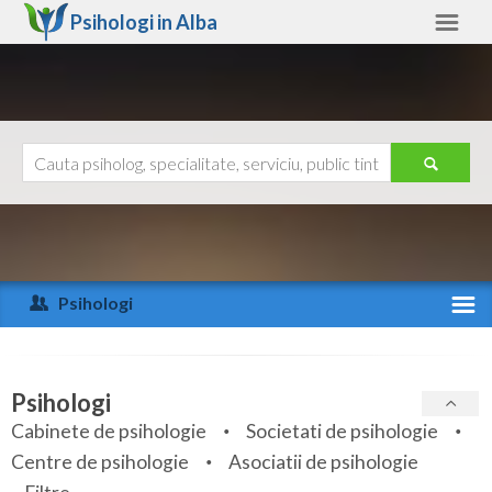
Psihologi in
Alba
Alba
Alte judete
Ajutor
Contact
Alba
Arad
Psihologi
Arges
Activitate recenta
Bacau
Specialitati
Psihologi
Bihor
Cabinete de psihologie
Societati de psihologie
Servicii
Centre de psihologie
Asociatii de psihologie
Bistrita-Nasaud
Articole