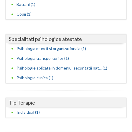
Batrani (1)
Neamt
Copii (1)
Olt
Prahova
Specialitati psihologice atestate
Salaj
Psihologia muncii si organizationala (1)
Satu-Mare
Psihologia transporturilor (1)
Psihologie aplicata in domeniul securitatii nat... (1)
Sibiu
Psihologie clinica (1)
Suceava
Teleorman
Tip Terapie
Timis
Individual (1)
Tulcea
Valcea