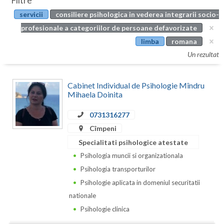
Filtre
Botosani
servicii
consiliere psihologica in vederea integrarii socio-
Evenimente
Braila
profesionale a categoriilor de persoane defavorizate
Cabinet
limba
romana
Brasov
Un rezultat
Membri
Bucuresti
Cabinet Individual de Psihologie Mîndru
Buzau
Mihaela Doinita
Calarasi
0731316277
Caras-Severin
Cîmpeni
Specialitati psihologice atestate
Cluj
Psihologia muncii si organizationala
Constanta
Psihologia transporturilor
Psihologie aplicata in domeniul securitatii
Covasna
nationale
Dambovita
Psihologie clinica