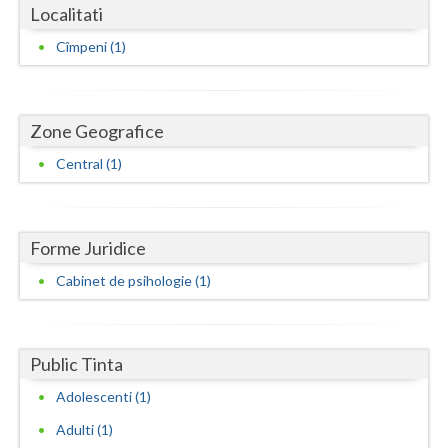
Dolj
Localitati
Galati
Cîmpeni (1)
Giurgiu
Gorj
Zone Geografice
Central (1)
Harghita
Hunedoara
Ialomita
Forme Juridice
Cabinet de psihologie (1)
Iasi
Ilfov
Public Tinta
Maramures
Adolescenti (1)
Mehedinti
Adulti (1)
Mures