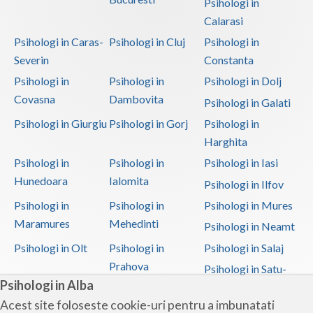
Psihologi in
Calarasi
Psihologi in Caras-
Psihologi in Cluj
Psihologi in
Severin
Constanta
Psihologi in
Psihologi in
Psihologi in Dolj
Covasna
Dambovita
Psihologi in Galati
Psihologi in Giurgiu
Psihologi in Gorj
Psihologi in
Harghita
Psihologi in
Psihologi in
Psihologi in Iasi
Hunedoara
Ialomita
Psihologi in Ilfov
Psihologi in
Psihologi in
Psihologi in Mures
Maramures
Mehedinti
Psihologi in Neamt
Psihologi in Olt
Psihologi in
Psihologi in Salaj
Prahova
Psihologi in Satu-
Psihologi in Alba
Mare
Acest site foloseste cookie-uri pentru a imbunatati
Psihologi in Sibiu
Psihologi in
Psihologi in