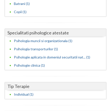
Batrani (1)
Neamt
Copii (1)
Olt
Prahova
Specialitati psihologice atestate
Salaj
Psihologia muncii si organizationala (1)
Satu-Mare
Psihologia transporturilor (1)
Psihologie aplicata in domeniul securitatii nat... (1)
Sibiu
Psihologie clinica (1)
Suceava
Teleorman
Tip Terapie
Timis
Individual (1)
Tulcea
Valcea