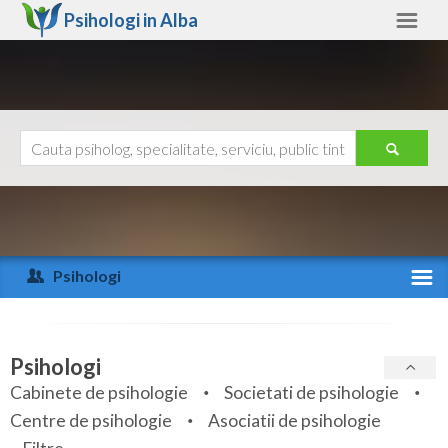
Psihologi in
Alba
Alba
Alte judete
Ajutor
Contact
Alba
Arad
Psihologi
Arges
Activitate recenta
Bacau
Specialitati
Psihologi
Bihor
Cabinete de psihologie
Societati de psihologie
Servicii
Centre de psihologie
Asociatii de psihologie
Bistrita-Nasaud
Articole