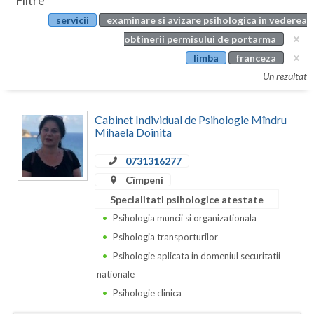
Filtre
Botosani
servicii
examinare si avizare psihologica in vederea
Evenimente
Braila
obtinerii permisului de portarma
Cabinet
limba
franceza
Brasov
Un rezultat
Membri
Bucuresti
Cabinet Individual de Psihologie Mîndru
Buzau
Mihaela Doinita
Calarasi
0731316277
Caras-Severin
Cîmpeni
Specialitati psihologice atestate
Cluj
Psihologia muncii si organizationala
Constanta
Psihologia transporturilor
Psihologie aplicata in domeniul securitatii
Covasna
nationale
Dambovita
Psihologie clinica